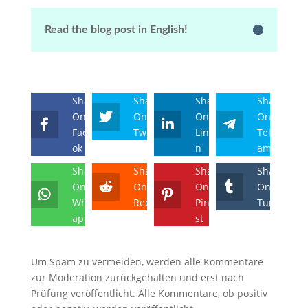
Read the blog post in English!
Share
Share
Share
Share
On
On
On
On
Facebo
Twitter
Linkedi
Telegr
ok
n
am
Share
Share
Share
Share
On
On
On
On
Whats
Reddit
Pintere
Tumblr
app
st
Um Spam zu vermeiden, werden alle Kommentare
zur Moderation zurückgehalten und erst nach
Prüfung veröffentlicht. Alle Kommentare, ob positiv